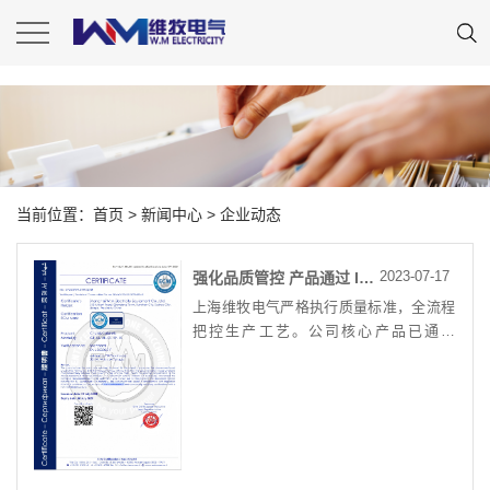
发生系统错误，系统已记录。
当前位置：
首页
>
新闻中心
>
企业动态
2023-07-17
强化品质管控 产品通过 IP56/IP66、CE 认证
上海维牧电气严格执行质量标准，全流程
把控生产工艺。公司核心产品已通过
ip56/ip66 防水防尘、ce、rohs等权威认
证，适配矿山、造船、核电等恶劣工业环
境，以可靠品质赢得国内外客户信赖。