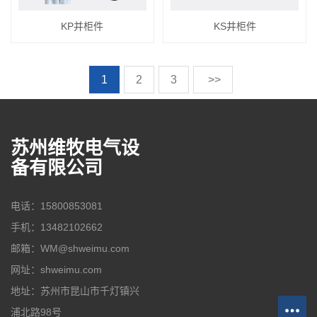
KP并柜件
KS井柜件
1
2
3
>>
苏州维牧电气设
备有限公司
电话：15800853081
手机：13482102662
邮箱：WM@shweimu.com
网址：shweimu.com
地址：苏州市昆山市千灯镇兴
浦北路98号