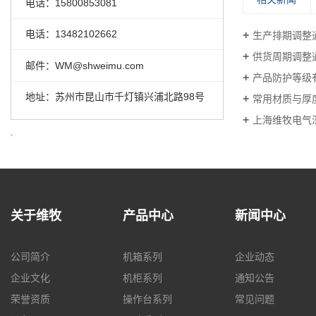
电话：15800853081
电话：13482102662
生产排期调整
供货周期调整
邮件：WM@shweimu.com
产品防护等级
地址：苏州市昆山市千灯镇兴浦北路98号
常用材质与厚
上海维牧电气
关于维牧
产品中心
新闻中心
公司简介
机箱系列
企业动态
企业文化
机柜系列
通知公告
荣誉资质
操作台系列
常见问题