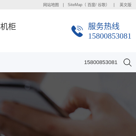
网站地图
| SiteMap（
百度
/
谷歌
） |
英文版
服务热线
金机柜
15800853081
15800853081