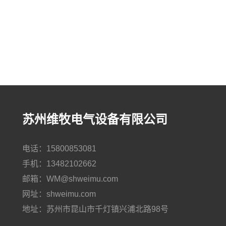
苏州维牧电气设备有限公司
电话：15800853081
手机：13482102662
邮箱：WM@shweimu.com
网址：shweimu.com
地址：苏州市昆山市千灯镇兴浦北路98号