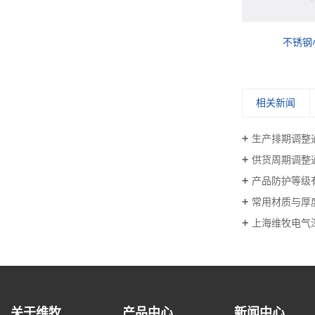
0
小锁WM813
不锈钢
相关新闻
生产排期调整
供货周期调整
产品防护等级
常用材质与厚
上海维牧电气
关于维牧
产品中心
新闻中心