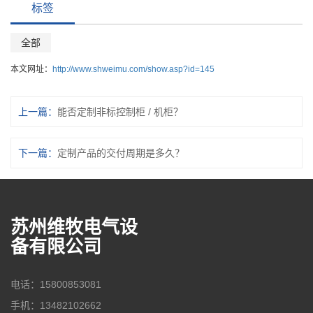
标签
全部
本文网址：
http://www.shweimu.com/show.asp?id=145
上一篇：
能否定制非标控制柜 / 机柜？
下一篇：
定制产品的交付周期是多久？
苏州维牧电气设
备有限公司
电话：15800853081
手机：13482102662