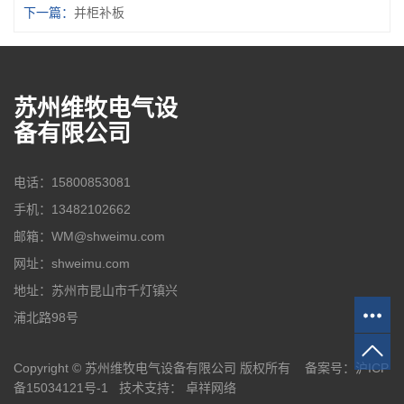
下一篇：
并柜补板
苏州维牧电气设
备有限公司
电话：15800853081
手机：13482102662
邮箱：WM@shweimu.com
网址：shweimu.com
地址：苏州市昆山市千灯镇兴
浦北路98号
Copyright © 苏州维牧电气设备有限公司 版权所有 备案号：
沪ICP
备15034121号-1
技术支持：
卓祥网络