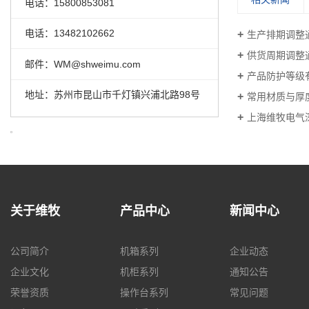
电话：15800853081
电话：13482102662
生产排期调整
供货周期调整
邮件：WM@shweimu.com
产品防护等级
地址：苏州市昆山市千灯镇兴浦北路98号
常用材质与厚
上海维牧电气
关于维牧
产品中心
新闻中心
公司简介
机箱系列
企业动态
企业文化
机柜系列
通知公告
荣誉资质
操作台系列
常见问题