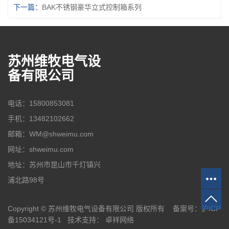
下一篇：
BAK不锈钢豪华立式控制箱系列
苏州维牧电气设
备有限公司
电话：15800853081
手机：13482102662
邮箱：WM@shweimu.com
网址：shweimu.com
地址：苏州市昆山市千灯镇兴
浦北路98号
Copyright © 苏州维牧电气设备有限公司 版权所有 备案号：
沪ICP
备15034121号-1
技术支持：
卓祥网络