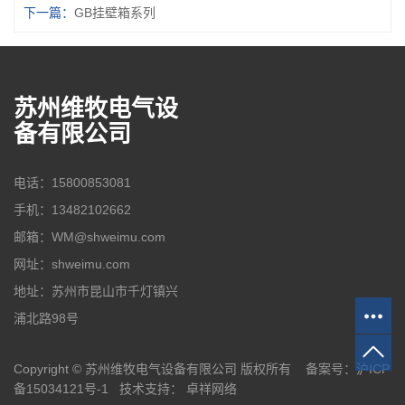
下一篇：
GB挂壁箱系列
苏州维牧电气设
备有限公司
电话：15800853081
手机：13482102662
邮箱：WM@shweimu.com
网址：shweimu.com
地址：苏州市昆山市千灯镇兴
浦北路98号
Copyright © 苏州维牧电气设备有限公司 版权所有 备案号：
沪ICP
备15034121号-1
技术支持：
卓祥网络