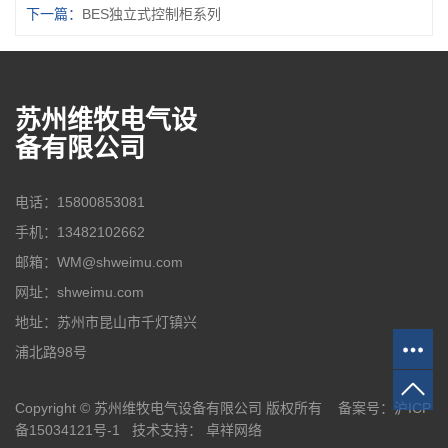
下一篇：
BES独立式控制柜系列
苏州维牧电气设
备有限公司
电话：15800853081
手机：13482102662
邮箱：WM@shweimu.com
网址：shweimu.com
地址：苏州市昆山市千灯镇兴
浦北路98号
Copyright © 苏州维牧电气设备有限公司 版权所有 备案号：
沪ICP
备15034121号-1
技术支持：
卓祥网络