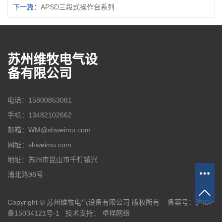
下一篇：
APSD三段式操作台系列
苏州维牧电气设
备有限公司
电话：15800853081
手机：13482102662
邮箱：WM@shweimu.com
网址：shweimu.com
地址：苏州市昆山市千灯镇兴
浦北路98号
Copyright © 苏州维牧电气设备有限公司 版权所有 备案号：
沪ICP
备15034121号-1
技术支持：
卓祥网络