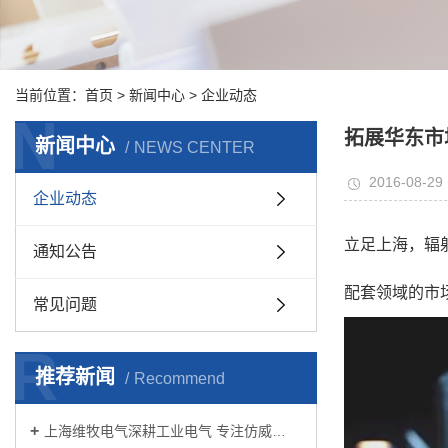
当前位置：
首页
>
新闻中心
>
企业动态
N
拓展华东市
新闻中心
NEWS CENTER
2016-08-29 
企业动态
立足上海，辐
通知公告
配套领域的市
常见问题
R
推荐新闻
Recommend
上海维牧电气深耕工业电气 专注仿威…