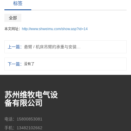
标签
全部
本文网址：
http://www.shweimu.com/show.asp?id=14
上一篇：
悬臂 / 机床吊臂的承重与安装要求？
下一篇：
没有了
苏州维牧电气设
备有限公司
电话：15800853081
手机：13482102662