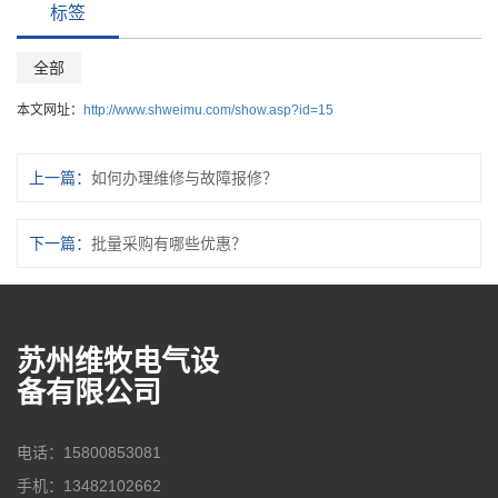
标签
全部
本文网址：
http://www.shweimu.com/show.asp?id=15
上一篇：
如何办理维修与故障报修？
下一篇：
批量采购有哪些优惠？
苏州维牧电气设
备有限公司
电话：15800853081
手机：13482102662