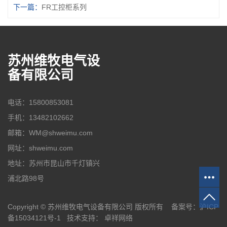
下一篇：
FR工控柜系列
苏州维牧电气设
备有限公司
电话：15800853081
手机：13482102662
邮箱：WM@shweimu.com
网址：shweimu.com
地址：苏州市昆山市千灯镇兴
浦北路98号
Copyright © 苏州维牧电气设备有限公司 版权所有 备案号：
沪ICP
备15034121号-1
技术支持：
卓祥网络