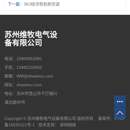
下一篇：
SKJ经济型机柜空调
苏州维牧电气设
备有限公司
电话：15800853081
手机：13482102662
邮箱：WM@shweimu.com
网址：shweimu.com
地址：苏州市昆山市千灯镇兴
浦北路98号
Copyright © 苏州维牧电气设备有限公司 版权所有 备案号：
沪ICP
备15034121号-1
技术支持：
卓祥网络