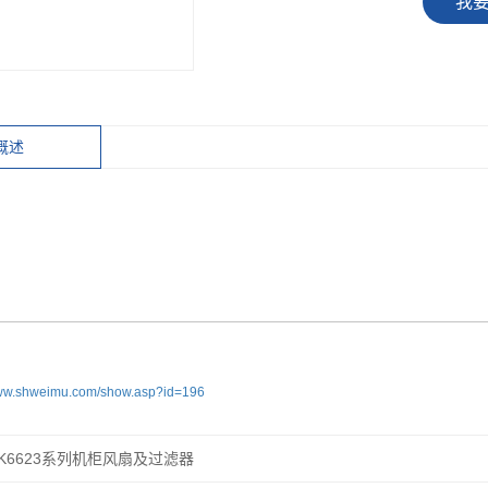
我
概述
www.shweimu.com/show.asp?id=196
K6623系列机柜风扇及过滤器