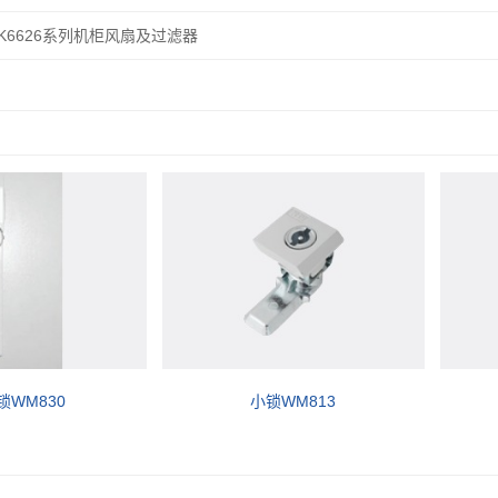
K6626系列机柜风扇及过滤器
锁WM830
小锁WM813