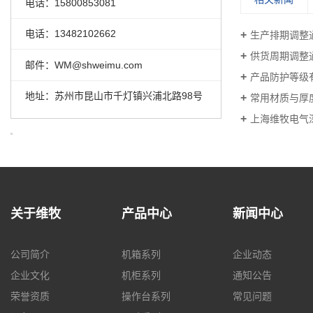
电话：15800853081
电话：13482102662
生产排期调整
供货周期调整
邮件：WM@shweimu.com
产品防护等级
地址：苏州市昆山市千灯镇兴浦北路98号
常用材质与厚
上海维牧电气
关于维牧
产品中心
新闻中心
公司简介
机箱系列
企业动态
企业文化
机柜系列
通知公告
荣誉资质
操作台系列
常见问题