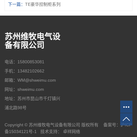
下一篇：
TE豪华控制柜系列
苏州维牧电气设
备有限公司
电话：15800853081
手机：13482102662
邮箱：WM@shweimu.com
网址：shweimu.com
地址：苏州市昆山市千灯镇兴
浦北路98号
Copyright © 苏州维牧电气设备有限公司 版权所有 备案号：
沪ICP
备15034121号-1
技术支持：
卓祥网络